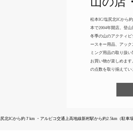
山の店
松本IC/塩尻北ICか
本で2004年開店。登
冬季の山のアクティビ
ースキー用品、アック
ミング用品の取り扱い
お買い物が楽しめます
の点数を取り揃えてい
塩尻北ICから約７km ・アルピコ交通上高地線新村駅から約2.5km（駐車