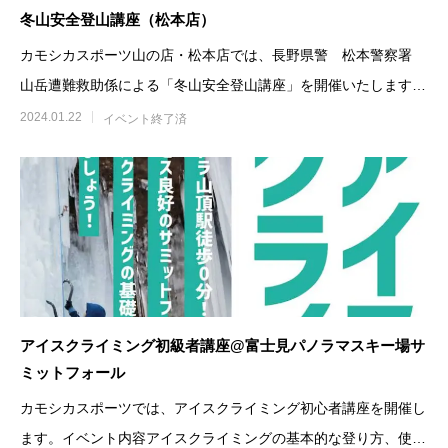
冬山安全登山講座（松本店）
カモシカスポーツ山の店・松本店では、長野県警 松本警察署
山岳遭難救助係による「冬山安全登山講座」を開催いたします。
冬山安全登山講座（松本
2024.01.22
イベント終了済
アイスクライミング初級者講座@富士見パノラマスキー場サ
ミットフォール
カモシカスポーツでは、アイスクライミング初心者講座を開催し
ます。イベント内容アイスクライミングの基本的な登り方、使用