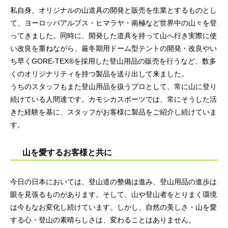
私自身、オリジナルの山道具の開発と販売を生業とするものとし
て、ヨーロッパアルプス・ヒマラヤ・南極など世界中の山々を登
ってきました。同時に、開発した道具を持って山へ行き実際に使
い改良を重ねながら、厳冬期用ドーム型テントの開発・改良やい
ち早くGORE-TEX®を採用した登山用品の販売を行うなど、数多
くのオリジナリティを持つ製品を送り出して来ました。
うちのスタッフもまた登山用品を扱うプロとして、常に山に登り
続けている人間達です。カモシカスポーツでは、常にそうした活
きた経験を基に、スタッフがお客様に製品をご紹介し続けていま
す。
山を愛するお客様と共に
今日の日本においては、登山道の整備は進み、登山用品の進歩は
眼を見張るものがあります。そして、山や登山者をとりまく環境
は今もなお変化し続けています。しかし、自然の美しさ・山を愛
する心・登山の素晴らしさは、変わることはありません。