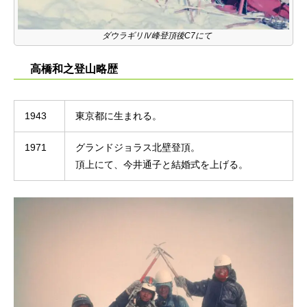
ダウラギリⅣ峰登頂後C7にて
高橋和之登山略歴
1943
東京都に生まれる。
1971
グランドジョラス北壁登頂。
頂上にて、今井通子と結婚式を上げる。