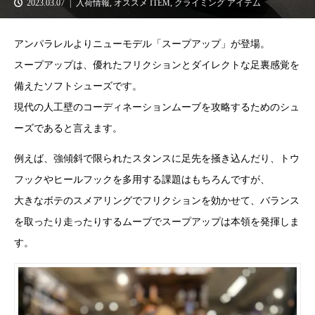
2023.03.07
入荷情報
,
オススメ ITEM
,
クライミング アイテム
アンパラレルよりニューモデル「スープアップ」が登場。
スープアップは、優れたフリクションとダイレクトな足裏感覚を
備えたソフトシューズです。
現代の人工壁のコーディネーションムーブを攻略するためのシュ
ーズであると言えます。
例えば、強傾斜で限られたスタンスに足先を掻き込んだり、トウ
フックやヒールフックを多用する課題はもちろんですが、
大きなボテのスメアリングでフリクションを効かせて、バランス
を取ったり走ったりするムーブでスープアップは本領を発揮しま
す。