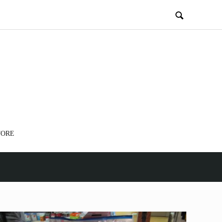

TORE