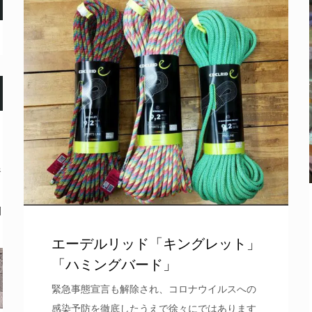
奈
問
エーデルリッド「キングレット」
「ハミングバード」
緊急事態宣言も解除され、コロナウイルスへの
感染予防を徹底したうえで徐々にではあります