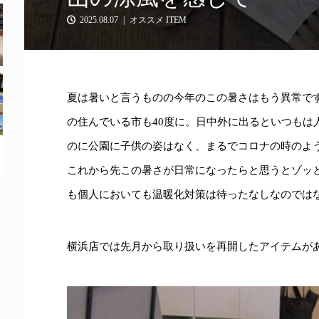
2025.08.07
オススメ ITEM
夏は暑いと言うものの今年のこの暑さはもう異常で
の住んでいる市も40度に。日中外に出るといつもは
のに公園に子供の姿はなく、まるでコロナの時のよ
これから先この暑さが日常になったらと思うとゾッ
も個人においても温暖化対策は待ったなしなのでは
横浜店では先月から取り扱いを再開したアイテムが