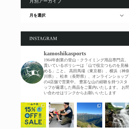
月別アーカイブ
月を選択
INSTAGRAM
kamoshikasports
1964年創業の登山・クライミング用品専門店。
貫いているポリシーは「山で役立つものを見極
める」こと。
高田馬場（東京都）、横浜（神
川県）、松本（長野県）、オンラインショップ
の4店舗で営業中。
豊富な山の経験を持つスタ
ッフが厳選した商品をご案内いたします。
お
い合わせはリンクからお願いいたします