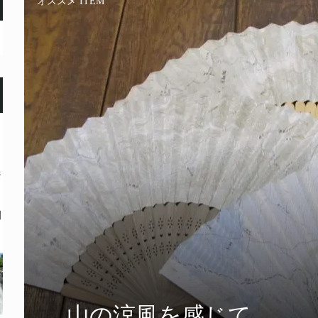
オススメ ITEM
奈
問
山の涼風を感じて