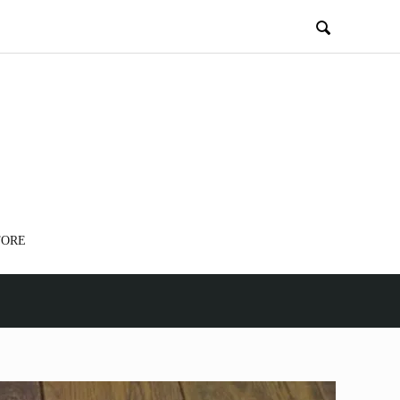

TORE