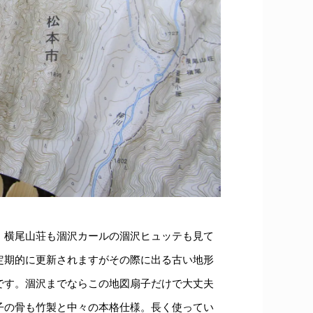
、横尾山荘も涸沢カールの涸沢ヒュッテも見て
定期的に更新されますがその際に出る古い地形
です。涸沢までならこの地図扇子だけで大丈夫
子の骨も竹製と中々の本格仕様。長く使ってい