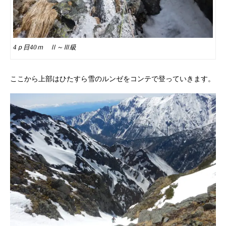
4ｐ目40ｍ Ⅱ～Ⅲ級
ここから上部はひたすら雪のルンゼをコンテで登っていきます。