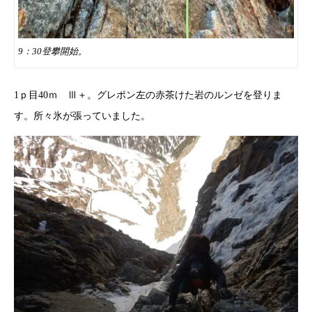
9：30登攀開始。
1ｐ目40ｍ Ⅲ＋。グレポン左の赤茶けた岩のルンゼを登りま
す。所々氷が張っていました。