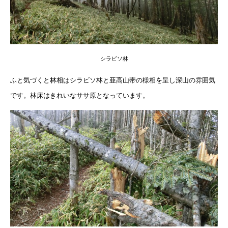
シラビソ林
ふと気づくと林相はシラビソ林と亜高山帯の様相を呈し深山の雰囲気
です。林床はきれいなササ原となっています。