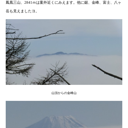
鳳凰三山、2841ｍは案外近くにみえます。他に鋸、金峰、富士、八ヶ
岳も見えましたヨ。
山頂からの金峰山