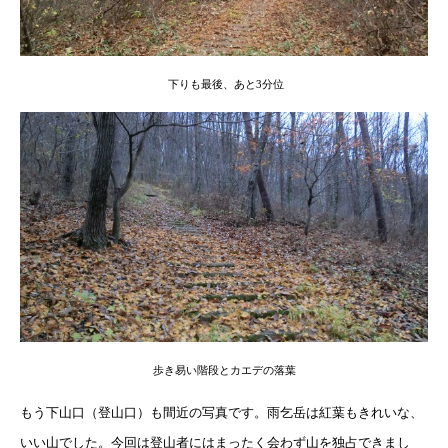
下りも最後、あと3分位
歩き易い階段とカエデの落葉
もう下山口（登山口）も間近の写真です。雨乞岳は紅葉もきれいな、
いい山でした。今回は登山者にはまったく会わず山を独占できまし