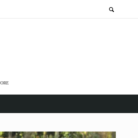

TORE