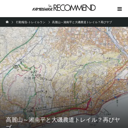
行動報告-トレイルラン
高麗山～湘南平と大磯農道トレイル？再びヤブ
高麗山～湘南平と大磯農道トレイル？再びヤ
ブ