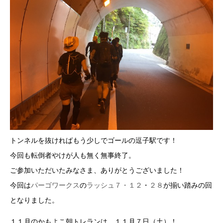
トンネルを抜ければもう少しでゴールの逗子駅です！
今回も転倒者やけが人も無く無事終了。
ご参加いただいたみなさま、ありがとうございました！
今回は
パーゴワークス
の
ラッシュ７・１２
・
２８
が揃い踏みの回
となりました。
１１月のかもよこ朝トレランは、１１月７日（土）！