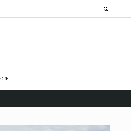

TORE