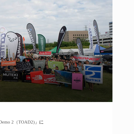
ir Demo 2（TOAD2)
」に