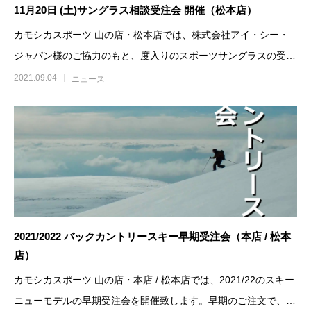
11月20日 (土)サングラス相談受注会 開催（松本店）
カモシカスポーツ 山の店・松本店では、株式会社アイ・シー・
ジャパン様のご協力のもと、度入りのスポーツサングラスの受注
会を開催致します。お持
2021.09.04
ニュース
2021/2022 バックカントリースキー早期受注会（本店 / 松本
店）
カモシカスポーツ 山の店・本店 / 松本店では、2021/22のスキー
ニューモデルの早期受注会を開催致します。早期のご注文で、お