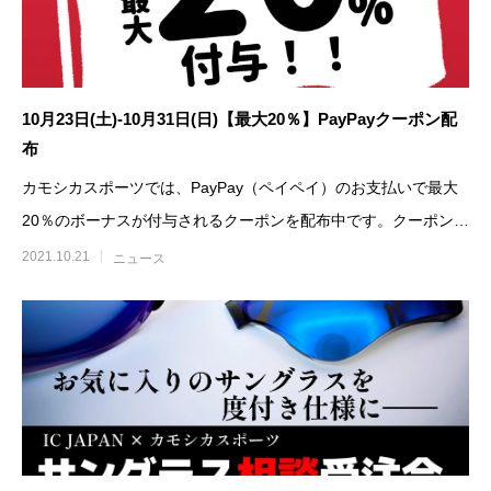
10月23日(土)-10月31日(日)【最大20％】PayPayクーポン配
布
カモシカスポーツでは、PayPay（ペイペイ）のお支払いで最大
20％のボーナスが付与されるクーポンを配布中です。クーポンご
利用可能期間は、2
2021.10.21
ニュース