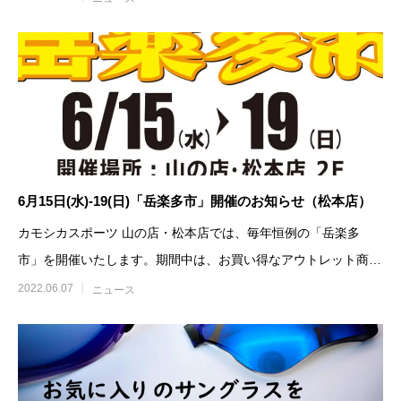
6月15日(水)-19(日)「岳楽多市」開催のお知らせ（松本店）
カモシカスポーツ 山の店・松本店では、毎年恒例の「岳楽多
市」を開催いたします。期間中は、お買い得なアウトレット商品
を多数取り揃えております。
2022.06.07
ニュース