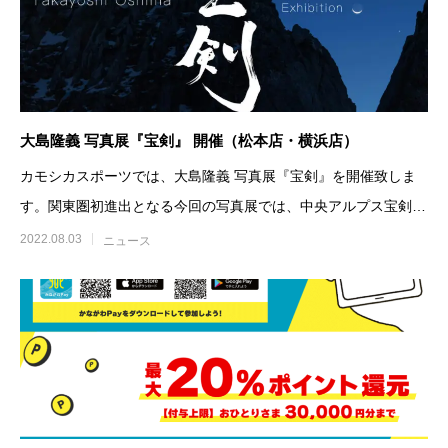
大島隆義 写真展『宝剣』 開催（松本店・横浜店）
カモシカスポーツでは、大島隆義 写真展『宝剣』を開催致しま
す。関東圏初進出となる今回の写真展では、中央アルプス宝剣岳
をメインに撮影した、迫力
2022.08.03
ニュース