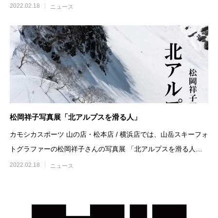
源流山小屋暮らし」で
2022.02.18
ニュース
松岡祥子写真展「北アルプスを滑る人」
カモシカスポーツ 山の店・松本店 / 横浜店では、山岳スキーフォ
トグラファーの松岡祥子さんの写真展 「北アルプスを滑る人」
を開催いたします
2022.02.18
ニュース