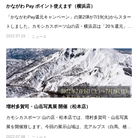
かながわ Pay ポイント使えます（横浜店）
「かながわPay還元キャンペーン」の第2弾が7/19(火)からスター
トしました。カモシカスポーツ山の店・横浜店は「20％還元」対
象店舗です。
2022.07.19
ニュース
増村多賀司・山岳写真展 開催（松本店）
カモシカスポーツ 山の店・松本店では、増村多賀司・山岳写真
展を開催致します。今回の展示山域は、北アルプス（白馬、槍穂
高） 頸城（焼山、雨飾
2022.07.08
ニュース