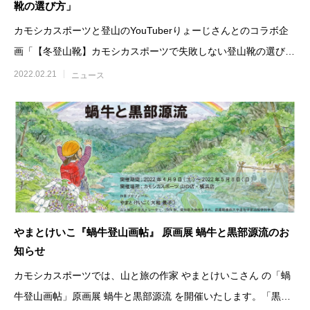
靴の選び方」
カモシカスポーツと登山のYouTuberりょーじさんとのコラボ企
画「【冬登山靴】カモシカスポーツで失敗しない登山靴の選び
方・ポイントを教わる
2022.02.21
ニュース
やまとけいこ『蝸牛登山画帖』 原画展 蝸牛と黒部源流のお
知らせ
カモシカスポーツでは、山と旅の作家 やまとけいこさん の「蝸
牛登山画帖」原画展 蝸牛と黒部源流 を開催いたします。「黒部