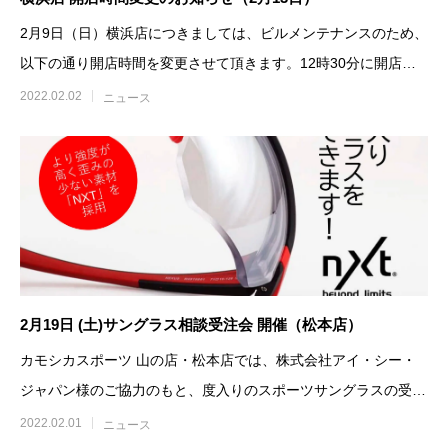
2月9日（日）横浜店につきましては、ビルメンテナンスのため、
以下の通り開店時間を変更させて頂きます。12時30分に開店致
します。
2022.02.02
ニュース
2月19日 (土)サングラス相談受注会 開催（松本店）
カモシカスポーツ 山の店・松本店では、株式会社アイ・シー・
ジャパン様のご協力のもと、度入りのスポーツサングラスの受注
会を開催致します。お持
2022.02.01
ニュース