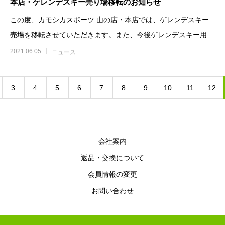
本店・ゲレンデスキー売り場移転のお知らせ
この度、カモシカスポーツ 山の店・本店では、ゲレンデスキー
売場を移転させていただきます。また、今後ゲレンデスキー用の
板・ブーツ・ウエアの販売
2021.06.05
ニュース
3
4
5
6
7
8
9
10
11
12
会社案内
返品・交換について
会員情報の変更
お問い合わせ