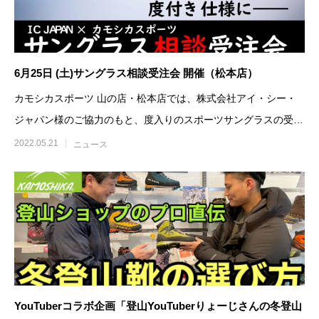
6月25日 (土)サングラス相談受注会 開催（松本店）
カモシカスポーツ 山の店・松本店では、株式会社アイ・シー・
ジャパン様のご協力のもと、度入りのスポーツサングラスの受注
会を開催致します。お持
2022.05.21
ニュース
YouTuberコラボ企画「登山YouTuberりょーじさんの冬登山