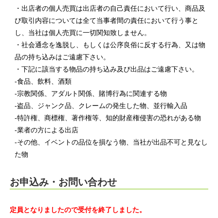
・出店者の個人売買は出店者の自己責任において行い、商品及
び取引内容については全て当事者間の責任において行う事と
し、当社は個人売買に一切関知致しません。
・社会通念を逸脱し、もしくは公序良俗に反する行為、又は物
品の持ち込みはご遠慮下さい。
・下記に該当する物品の持ち込み及び出品はご遠慮下さい。
-食品、飲料、酒類
-宗教関係、アダルト関係、賭博行為に関連する物
-盗品、ジャンク品、クレームの発生した物、並行輸入品
-特許権、商標権、著作権等、知的財産権侵害の恐れがある物
-業者の方による出店
-その他、イベントの品位を損なう物、当社が出品不可と見なし
た物
お申込み・お問い合わせ
定員となりましたので受付を終了しました。