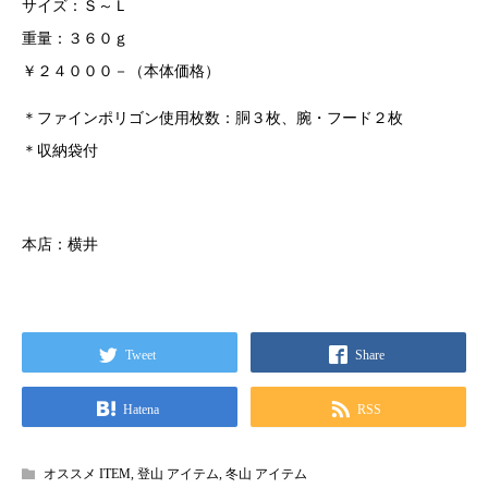
サイズ：Ｓ～Ｌ
重量：３６０ｇ
￥２４０００－（本体価格）
＊ファインポリゴン使用枚数：胴３枚、腕・フード２枚
＊収納袋付
本店：横井
Tweet
Share
Hatena
RSS
オススメ ITEM
,
登山 アイテム
,
冬山 アイテム