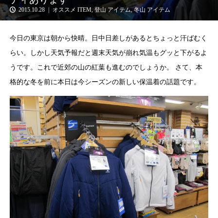
2015.10.28
オススメ ITEM
,
登山 アイテム
,
冬山 アイテム
今日の東京は朝から快晴。日中日差しがあるとちょっと汗ばむく
らい。しかし天気予報だと週末天気が崩れ気温もグッと下がるよ
うです。これで近郊の山の紅葉も進むのでしょうか。 さて、本
格的な冬を前に本日は今シーズンの新しい保温着の話題です。