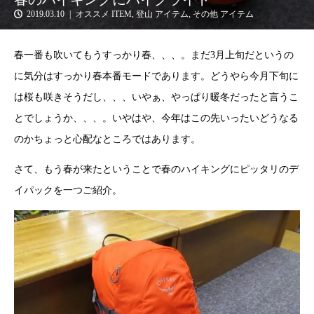
2019.03.10
オススメ ITEM
,
登山 アイテム
,
その他 アイテム
春一番も吹いてもうすっかり春、、、。まだ3月上旬だというの
に気分はすっかり春本番モードであります。どうやら今月下旬に
は桜も咲きそうだし、、、いやぁ、やっぱり暖冬だったと言うこ
とでしょうか、、、。いやはや、今年はこの先いったいどうなる
のかちょっと心配なところではあります。
さて、もう春が来たということで春のハイキングにピッタリのデ
イパックを一つご紹介。