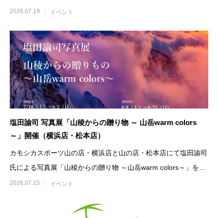
フ 前田 工イベ
2026.07.19
イベント
塩田諭司 写真展「山稜からの贈り物 ～ 山岳warm colors
～」開催（横浜店・松本店）
カモシカスポーツ山の店・横浜店と山の店・松本店にて塩田諭司
氏による写真展「山稜からの贈り物 ～山岳warm colors～」を開
催します。
2026.07.15
イベント