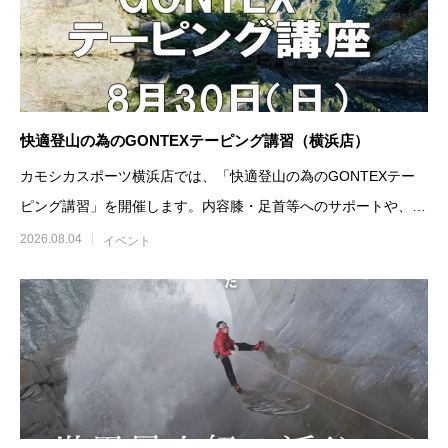
快適登山の為のGONTEXテーピング講習（横浜店）
カモシカスポーツ横浜店では、「快適登山の為のGONTEXテー
ピング講習」を開催します。内容膝・足首等へのサポートや、ト
ラブル予防に役立つ
2026.08.04
イベント