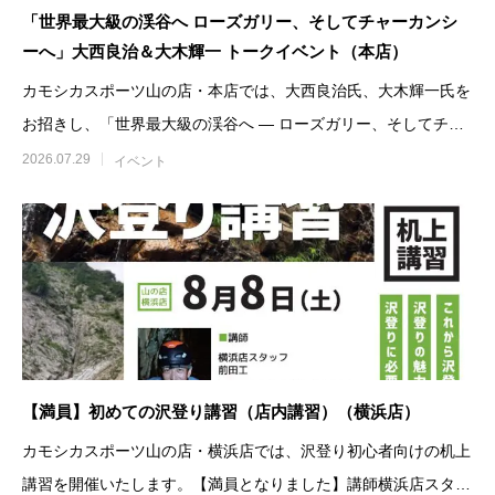
「世界最大級の渓谷へ ローズガリー、そしてチャーカンシ
ーへ」大西良治＆大木輝一 トークイベント（本店）
カモシカスポーツ山の店・本店では、大西良治氏、大木輝一氏を
お招きし、「世界最大級の渓谷へ ― ローズガリー、そしてチャ
ーカンシーへ」と題した
2026.07.29
イベント
【満員】初めての沢登り講習（店内講習）（横浜店）
カモシカスポーツ山の店・横浜店では、沢登り初心者向けの机上
講習を開催いたします。【満員となりました】講師横浜店スタッ